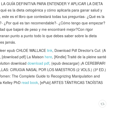
 LA GUÍA DEFINITIVA PARA ENTENDER Y APLICAR LA DIETA
qué es la dieta cetogénica y cómo aplicarla para ganar salud y
 este es el libro que contestará todas tus preguntas- ¿Qué es la
do?- ¿Por qué es tan recomendable?- ¿Cómo tengo que empezar?
rdad que bajaré de peso y me encontraré mejor?Con rigor
esgranan punto a punto todo lo que debes saber sobre la dieta
jes jamás.
leer epub CHLOE WALLACE
link
, Download Pdf Director's Cut: (A
, [download pdf] La Maison
here
, [Kindle] Traité de la pleine santé
évolution download
download pdf
, {epub descargar} ¡A CEREBRAR!
ALLAS: CIRUGIA NASAL POR LOS MAESTROS (2 VOLS.) (3ª ED.)
omen: The Complete Guide to Recognizing Manipulation and
ia Kelley PhD
read book
, [ePub] ARTES TÁNTRICAS TAOÍSTAS