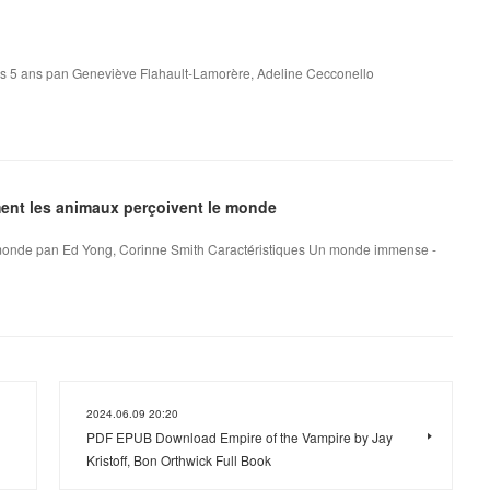
dès 5 ans pan Geneviève Flahault-Lamorère, Adeline Cecconello
nt les animaux perçoivent le monde
onde pan Ed Yong, Corinne Smith Caractéristiques Un monde immense -
2024.06.09 20:20
PDF EPUB Download Empire of the Vampire by Jay
Kristoff, Bon Orthwick Full Book