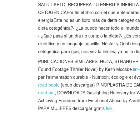
SALUD KETO. RECUPERA TU ENERGÍA INFINITA.
CETOGÉNICAPor fin el libro con el que entenderás 
energíaEste no es un libro más de dieta cetogénica,
dieta cetogénica?- ¿La puede hacer todo el mun
- ¿Qué pasa si un día no cumplo la dieta?- ¿Es ve
científico y un lenguaje sencillo, Néstor y Oriol d
cetogénica para que, una vez la inicies, ya no la de
PUBLICACIONES SIMILARES: HOLA, STRANGER 
Found Footage Thriller Novel) by Keith Mccabe
link
par l'alimentation durable - Nutrition, écologie et 
read book
, {epub descargar} RINOPLASTIA DE D
read pdf
, DOWNLOADS Gaslighting Recovery for W
Achieving Freedom from Emotional Abuse by Amel
PARA MUJERES descargar gratis
link
,