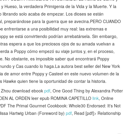
y Hueso, la verdadera Primigenia de la Vida y la Muerte. Y la
do librando solo acaba de empezar. Los dioses se están
tal, preparándose para la guerra que se avecina.PERO CUANDO
rentarse a una posibilidad muy real: las extremas e
ppy se está convirtiendo podrían arrebatársela. Sin embargo,
ntras espera a que los preciosos ojos de su amada vuelvan a
uerda a Poppy cómo empezó su viaje juntos y, en el proceso,
e. No obstante, es imposible saber qué encontrará Poppy
mundo y Cas cuando lo haga.La autora best seller del New York
oria de amor entre Poppy y Casteel en este nuevo volumen de la
 Hawke quien tiene la oportunidad de contar la historia.
ly Zhou download ebook
pdf
, One Good Thing by Alexandra Potter
DEN AL ORDEN leer epub ROMINA CAPETILLO
link
, Online
PDF The Primal Gourmet Cookbook: Whole30 Endorsed: It's Not
Melissa Hartwig Urban (Foreword by)
pdf
, Read [pdf]> Relationship