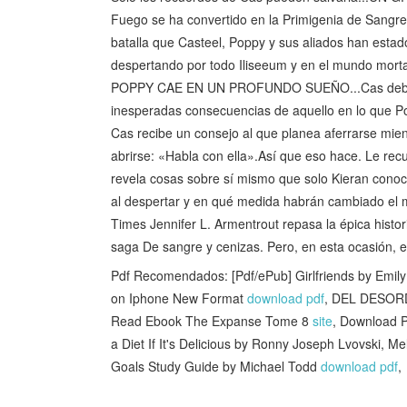
Fuego se ha convertido en la Primigenia de Sangre 
batalla que Casteel, Poppy y sus aliados han esta
despertando por todo Iliseeum y en el mundo mor
POPPY CAE EN UN PROFUNDO SUEÑO...Cas debe enf
inesperadas consecuencias de aquello en lo que Po
Cas recibe un consejo al que planea aferrarse mie
abrirse: «Habla con ella».Así que eso hace. Le rec
revela cosas sobre sí mismo que solo Kieran conoc
al despertar y en qué medida habrán cambiado el 
Times Jennifer L. Armentrout repasa la épica hist
saga De sangre y cenizas. Pero, en esta ocasión, es
Pdf Recomendados: [Pdf/ePub] Girlfriends by Emi
on Iphone New Format
download pdf
, DEL DESOR
Read Ebook The Expanse Tome 8
site
, Download 
a Diet If It's Delicious by Ronny Joseph Lvovski, 
Goals Study Guide by Michael Todd
download pdf
,