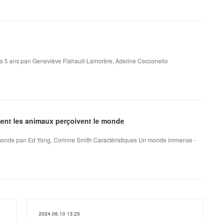
dès 5 ans pan Geneviève Flahault-Lamorère, Adeline Cecconello
nt les animaux perçoivent le monde
onde pan Ed Yong, Corinne Smith Caractéristiques Un monde immense -
2024.06.10 13:25